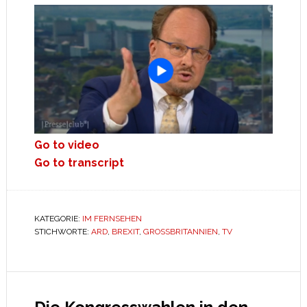
Go to video
Go to transcript
KATEGORIE:
IM FERNSEHEN
STICHWORTE:
ARD
,
BREXIT
,
GROSSBRITANNIEN
,
TV