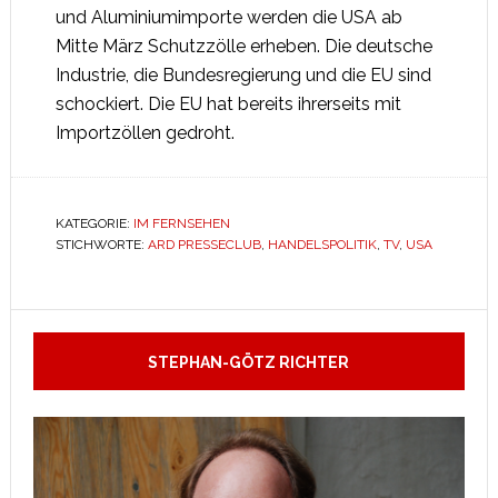
und Aluminiumimporte werden die USA ab
Mitte März Schutzzölle erheben. Die deutsche
Industrie, die Bundesregierung und die EU sind
schockiert. Die EU hat bereits ihrerseits mit
Importzöllen gedroht.
KATEGORIE:
IM FERNSEHEN
STICHWORTE:
ARD PRESSECLUB
,
HANDELSPOLITIK
,
TV
,
USA
STEPHAN-GÖTZ RICHTER