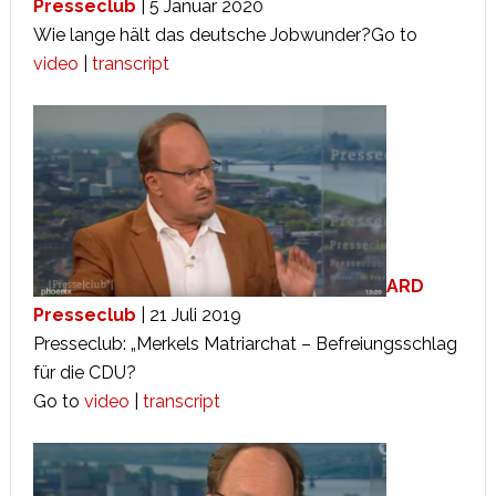
Presseclub
| 5 Januar 2020
Wie lange hält das deutsche Jobwunder?Go to
video
|
transcript
ARD
Presseclub
| 21 Juli 2019
Presseclub: „Merkels Matriarchat – Befreiungsschlag
für die CDU?
Go to
video
|
transcript