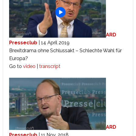
ARD
Presseclub
| 14 April 2019
Brexitdrama ohne Schlussakt – Schlechte Wahl für
Europa?
Go to
video
|
transcript
ARD
Presseclub
| 11 Nov. 2018