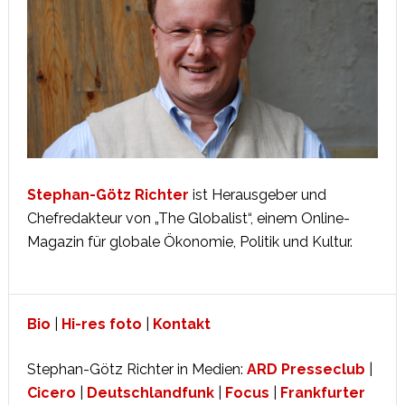
Stephan-Götz Richter
ist Herausgeber und
Chefredakteur von „The Globalist“, einem Online-
Magazin für globale Ökonomie, Politik und Kultur.
Bio
|
Hi-res foto
|
Kontakt
Stephan-Götz Richter in Medien:
ARD Presseclub
|
Cicero
|
Deutschlandfunk
|
Focus
|
Frankfurter