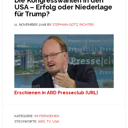
Die Kongresswahlen in den
USA – Erfolg oder Niederlage
für Trump?
11. NOVEMBER 2018
BY
STEPHAN-GÖTZ RICHTER
Erschienen in ARD Presseclub (URL)
KATEGORIE:
IM FERNSEHEN
STICHWORTE:
ARD
,
TV
,
USA