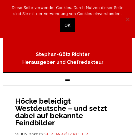
Diese Seite verwendet Cookies. Durch Nutzen dieser Seite
sind Sie mit der Verwendung von Cookies einverstanden.
OK
Stephan-Götz Richter
Herausgeber und Chefredakteur
Höcke beleidigt
Westdeutsche – und setzt
dabei auf bekannte
Feindbilder
15. JUNI 2026
BY
STEPHAN-GÖTZ RICHTER